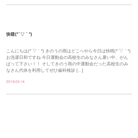
STAFF
快晴(*´▽｀*)
こんにちは(*´▽｀*) きのうの雨はどこへやら今日は快晴(*´▽｀*)
お洗濯日和ですね 今日運動会の高校生のみなさん暑い中、がん
ばって下さい！！ そしてきのう雨の中運動会だった高校生のみ
なさん代休を利用してぜひ歯科検診 […]
2018.05.14