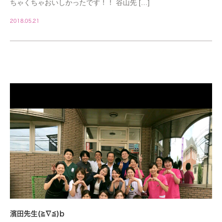
ちゃくちゃおいしかったです！！ 谷山先 […]
2018.05.21
STAFF
濱田先生(≧∇≦)b