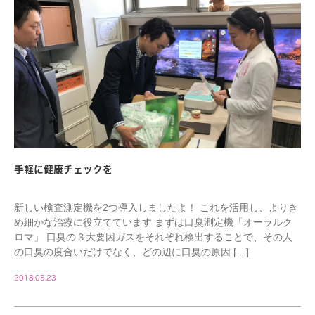
手軽に健康チェックを
新しい検査測定機を2つ導入しましたよ！ これを活用し、よりき
め細かな治療に役立てています まずは口臭測定機「オーラルク
ロマ」 口臭の３大要因ガスをそれぞれ検出することで、その人
の口臭の度合いだけでなく、どの辺に口臭の原因 […]
2018.05.23