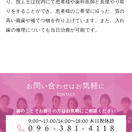
り、技工士は院内にて患者様や歯科医師と直接やり取
りをすることができ、患者様のご希望に沿った、質の
高い義歯や補てつ物を作り上げています。また、入れ
歯の修理についても当日治療が可能です。
問
合
気軽
お
い
わせはお
に
CONTACT
歯のことでお困りの方はお気軽にご相談ください