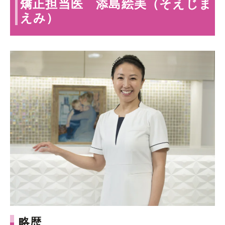
矯正担当医 添島絵美（そえじま
えみ）
略歴