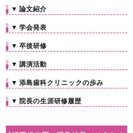
▼
論文紹介
▼
学会発表
▼
卒後研修
▼
講演活動
▼
添島歯科クリニックの歩み
▼
院長の生涯研修履歴