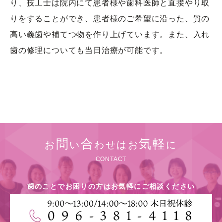
り、技工士は院内にて患者様や歯科医師と直接やり取
りをすることができ、患者様のご希望に沿った、質の
高い義歯や補てつ物を作り上げています。また、入れ
歯の修理についても当日治療が可能です。
問
合
気軽
お
い
わせはお
に
CONTACT
歯のことでお困りの方はお気軽にご相談ください