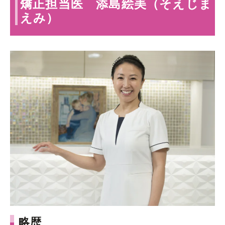
矯正担当医 添島絵美（そえじま
えみ）
略歴