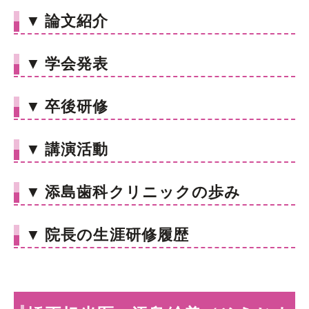
▼
論文紹介
▼
学会発表
▼
卒後研修
▼
講演活動
▼
添島歯科クリニックの歩み
▼
院長の生涯研修履歴