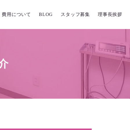
費用について
BLOG
スタッフ募集
理事長挨拶
健康の入り口
Dr.s BLOG
介
Staff BLOG
子供の矯正・小児矯正