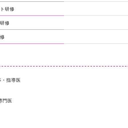
ント研修
ト研修
研修
事・指導医
専門医