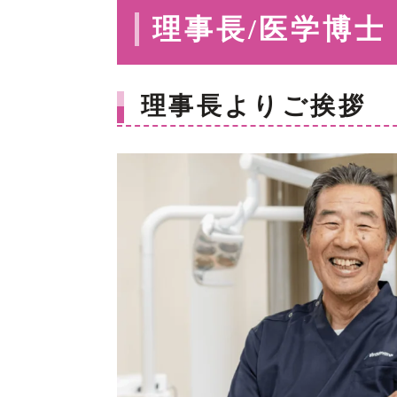
理事長/医学博士
理事長よりご挨拶