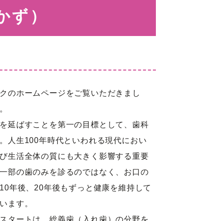
かず）
レイル
クのホームページをご覧いただきまし
。
候群
を延ばすことを第一の目標として、歯科
オン外
。人生100年時代といわれる現代におい
び生活全体の質にも大きく影響する重要
一部の歯のみを診るのではなく、お口の
10年後、20年後もずっと健康を維持して
います。
スタートは、総義歯（入れ歯）の分野を