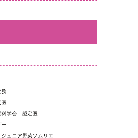
勤務
定医
歯科学会 認定医
ザー
 ジュニア野菜ソムリエ