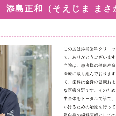
 添島正和（そえじま まさ
義歯
オーラルケアフ
矯正歯科
小児歯科
この度は添島歯科クリニッ
て、ありがとうございます
睡眠時無呼吸症
当院は、患者様の健康寿命
セカンドオピニ
医療に取り組んでおります
来
て、歯科は全身の健康およ
訪問診療
な医療分野です。そのため
中全体をトータルで診て、
いけるための治療を行って
私自身の歯科医師としての