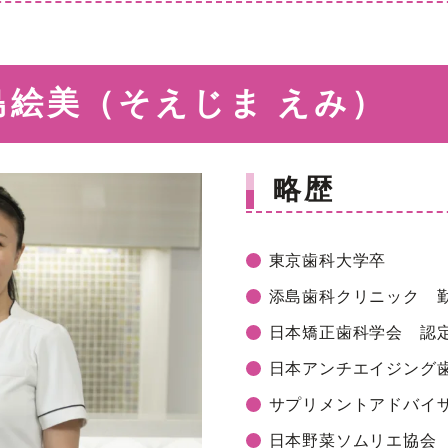
島絵美（そえじま えみ）
略歴
東京歯科大学卒
添島歯科クリニック 
日本矯正歯科学会 認
日本アンチエイジング
サプリメントアドバイ
日本野菜ソムリエ協会