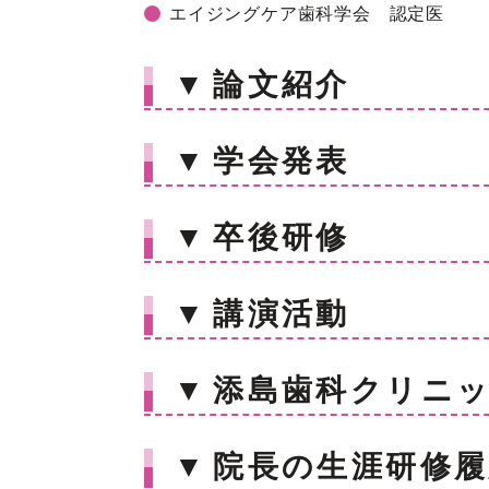
エイジングケア歯科学会 認定医
▼
論文紹介
▼
学会発表
▼
卒後研修
▼
講演活動
▼
添島歯科クリニ
▼
院長の生涯研修履