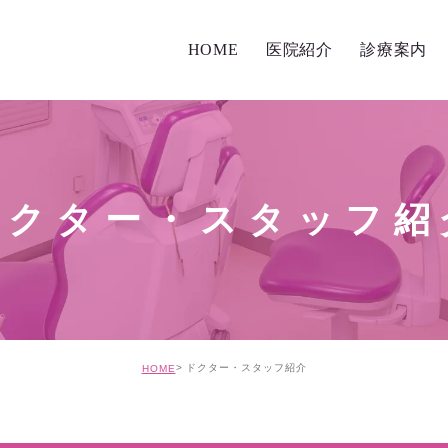
HOME
医院紹介
診療案内
スタッフ紹介
初診の方へ
当院の特徴
診療案内
ドクター・スタッフ紹
診療コンセプト
総合歯科治療
院内環境について
歯周病治療
医療機器について
審美治療
ドクター・スタッフ紹介
HOME
衛生管理の取り組み
インプラント
顎関節症