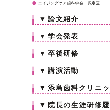
エイジングケア歯科学会 認定医
▼
論文紹介
▼
学会発表
▼
卒後研修
▼
講演活動
▼
添島歯科クリニ
▼
院長の生涯研修履