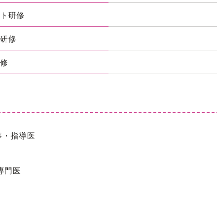
ント研修
ト研修
研修
事・指導医
専門医