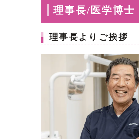
理事長/医学博士
理事長よりご挨拶