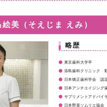
島絵美（そえじま えみ）
略歴
東京歯科大学卒
添島歯科クリニック 
日本矯正歯科学会 認
日本アンチエイジング
サプリメントアドバイ
日本野菜ソムリエ協会