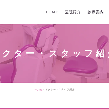
HOME
医院紹介
診療案内
スタッフ紹介
初診の方へ
当院の特徴
診療案内
ドクター・スタッフ紹
診療コンセプト
総合歯科治療
院内環境について
歯周病治療
医療機器について
審美治療
ドクター・スタッフ紹介
HOME
衛生管理の取り組み
インプラント
顎関節症