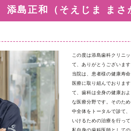
 添島正和（そえじま まさ
義歯
オーラルケアフ
矯正歯科
小児歯科
この度は添島歯科クリニッ
て、ありがとうございます
睡眠時無呼吸症
当院は、患者様の健康寿命
セカンドオピニ
医療に取り組んでおります
来
て、歯科は全身の健康およ
訪問診療
な医療分野です。そのため
中全体をトータルで診て、
いけるための治療を行って
私自身の歯科医師としての