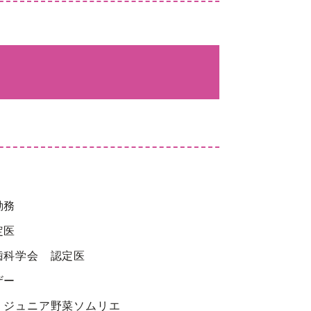
勤務
定医
歯科学会 認定医
ザー
 ジュニア野菜ソムリエ