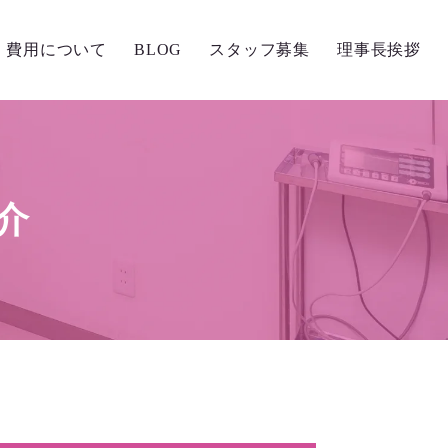
費用について
BLOG
スタッフ募集
理事長挨拶
健康の入り口
Dr.s BLOG
介
Staff BLOG
子供の矯正・小児矯正