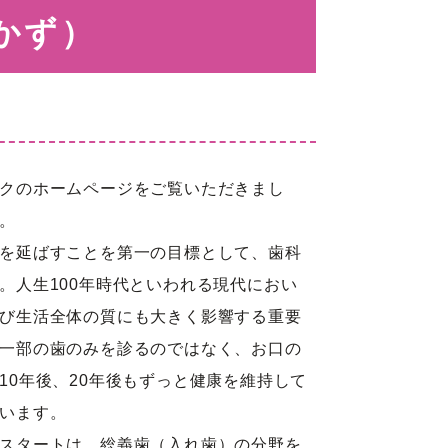
かず）
レイル
クのホームページをご覧いただきまし
。
候群
を延ばすことを第一の目標として、歯科
オン外
。人生100年時代といわれる現代におい
び生活全体の質にも大きく影響する重要
一部の歯のみを診るのではなく、お口の
10年後、20年後もずっと健康を維持して
います。
スタートは、総義歯（入れ歯）の分野を