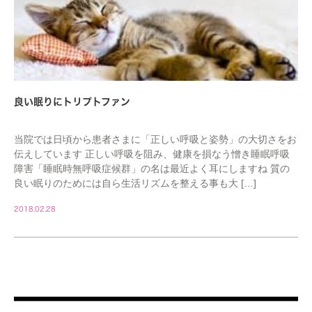
良い眠りにトリプトファン
当院では日頃から患者さまに「正しい呼吸と姿勢」の大切さをお
伝えしています 正しい呼吸を阻み、健康を損なう憎き睡眠呼吸
障害「睡眠時無呼吸症候群」の名は最近よく耳にしますね 質の
良い眠りのためには自ら生活リズムを整える事も大 […]
2018.02.28
STAFF