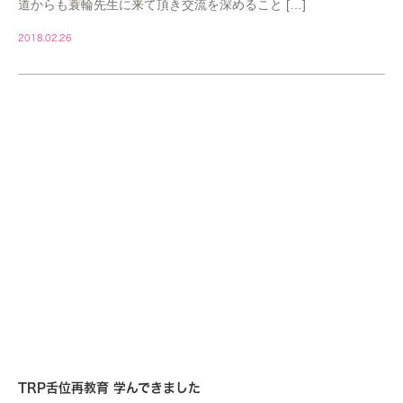
道からも蓑輪先生に来て頂き交流を深めること […]
2018.02.26
DOCTOR
TRP舌位再教育 学んできました